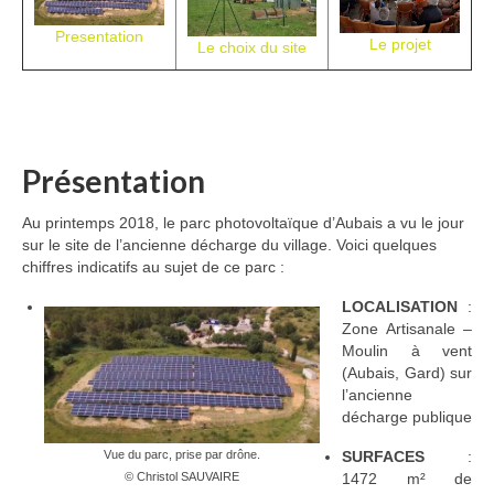
Adhérer
Presentation
Le projet
Le choix du site
PROJETS
LE WATT CITOYEN
Parc Photovoltaïque
Présentation
Structure juridique
Au printemps 2018, le parc photovoltaïque d’Aubais a vu le jour
sur le site de l’ancienne décharge du village. Voici quelques
Les lettres aux sociétaires
chiffres indicatifs au sujet de ce parc :
Inauguration du parc
LOCALISATION
:
Zone Artisanale –
Exploitation
Moulin à vent
(Aubais, Gard) sur
THEMATIQUES
l’ancienne
décharge publique
Energie
SURFACES
:
Vue du parc, prise par drône.
Déchets
1472 m² de
© Christol SAUVAIRE