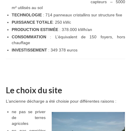
capteurs – 5000
m² utilisés au sol
Ramassages citoyens de déchets
TECHNOLOGIE
: 714 panneaux cristallins sur structure fixe
Mobilité
PUISSANCE
TOTALE
: 250 kWc
PRODUCTION ESTIMÉE
: 378.000 kWh/an
ASTRONOMIE
CONSOMMATION
: L’équivalent de 150 foyers, hors
chauffage
ARCHIVES
INVESTISSEMENT
: 349 378 euros
CONTACT
Le choix du site
L’ancienne décharge a été choisie pour différentes raisons :
ne pas se priver
de terres
agricoles
ne pas empiéter