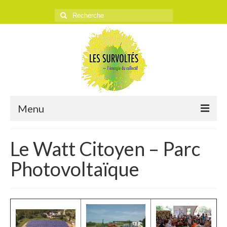
Rechercher
:
Menu
ACCUEIL
Le Watt Citoyen – Parc
L’ASSOCIATION
Photovoltaïque
Historique
Objectifs
Presse