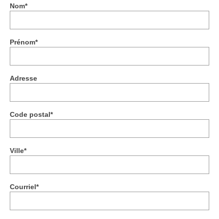
Nom*
Adhérer
PROJETS
Prénom*
LE WATT CITOYEN
Parc Photovoltaïque
Adresse
Structure juridique
Les lettres aux sociétaires
Code postal*
Inauguration du parc
Ville*
Exploitation
THEMATIQUES
Courriel*
Energie
Déchets