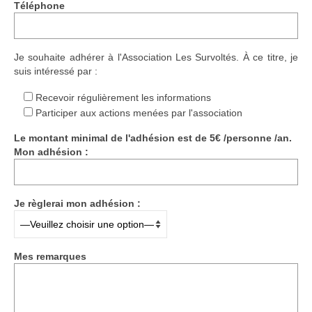
Téléphone
Ramassages citoyens de déchets
Mobilité
Je souhaite adhérer à l'Association Les Survoltés. À ce titre, je
suis intéressé par :
ASTRONOMIE
Recevoir régulièrement les informations
ARCHIVES
Participer aux actions menées par l'association
CONTACT
Le montant minimal de l'adhésion est de 5€ /personne /an.
Mon adhésion :
Je règlerai mon adhésion :
Mes remarques