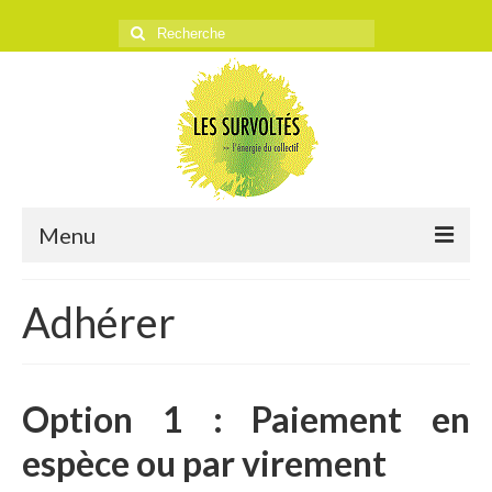
Rechercher
:
Menu
ACCUEIL
Adhérer
L’ASSOCIATION
Historique
Option 1 : Paiement en
Objectifs
espèce ou par virement
Presse