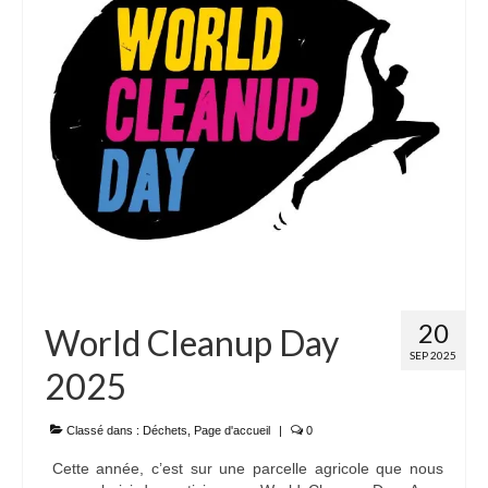
Adhérer
PROJETS
LE WATT CITOYEN
Parc Photovoltaïque
Structure juridique
Les lettres aux sociétaires
Inauguration du parc
20
World Cleanup Day
Exploitation
SEP 2025
2025
THEMATIQUES
Energie
Classé dans :
Déchets
,
Page d'accueil
|
0
Cette année, c’est sur une parcelle agricole que nous
Déchets