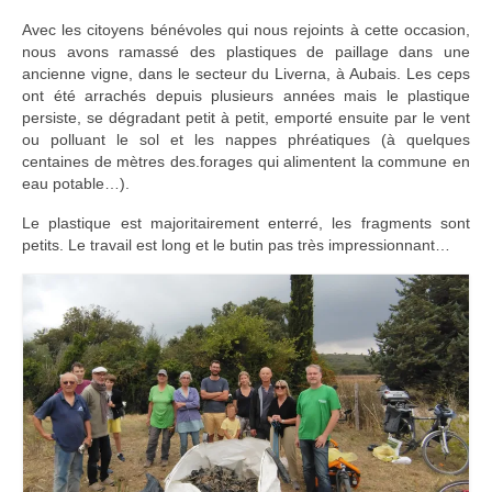
Adhérer
Avec les citoyens bénévoles qui nous rejoints à cette occasion,
nous avons ramassé des plastiques de paillage dans une
PROJETS
ancienne vigne, dans le secteur du Liverna, à Aubais. Les ceps
ont été arrachés depuis plusieurs années mais le plastique
LE WATT CITOYEN
persiste, se dégradant petit à petit, emporté ensuite par le vent
ou polluant le sol et les nappes phréatiques (à quelques
centaines de mètres des.forages qui alimentent la commune en
Parc Photovoltaïque
eau potable…).
Structure juridique
Le plastique est majoritairement enterré, les fragments sont
petits. Le travail est long et le butin pas très impressionnant…
Les lettres aux sociétaires
Inauguration du parc
Exploitation
THEMATIQUES
Energie
Déchets