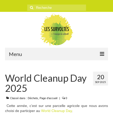
Rechercher
:
Menu
ACCUEIL
World Cleanup Day
20
L’ASSOCIATION
SEP 2025
2025
Historique
Objectifs
Classé dans :
Déchets
,
Page d'accueil
|
0
Cette année, c’est sur une parcelle agricole que nous avons
Presse
choisi de participer au
World Cleanup Day
.