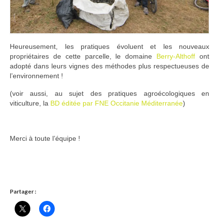
Ramassages citoyens de déchets
Mobilité
Heureusement, les pratiques évoluent et les nouveaux
ASTRONOMIE
propriétaires de cette parcelle, le domaine
Berry-Althoff
ont
adopté dans leurs vignes des méthodes plus respectueuses de
ARCHIVES
l’environnement !
CONTACT
(voir aussi, au sujet des pratiques agroécologiques en
viticulture, la
BD éditée par FNE Occitanie Méditerranée
)
Merci à toute l’équipe !
Partager :