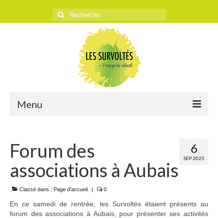
Rechercher
:
Menu
ACCUEIL
Forum des
6
L’ASSOCIATION
SEP 2025
associations à Aubais
Historique
Objectifs
Classé dans :
Page d'accueil
|
0
En ce samedi de rentrée, les Survoltés étaient présents au
Presse
forum des associations à Aubais, pour présenter ses activités