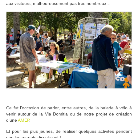
aux visiteurs, malheureusement pas très nombreux…
Adhérer
PROJETS
LE WATT CITOYEN
Parc Photovoltaïque
Structure juridique
Les lettres aux sociétaires
Inauguration du parc
Exploitation
Ce fut l’occasion de parler, entre autres, de la balade à vélo à
THEMATIQUES
venir autour de la Via Domitia ou de notre projet de création
d’une
AMEP
.
Energie
Et pour les plus jeunes, de réaliser quelques activités pendant
Déchets
que les parents discutaient !