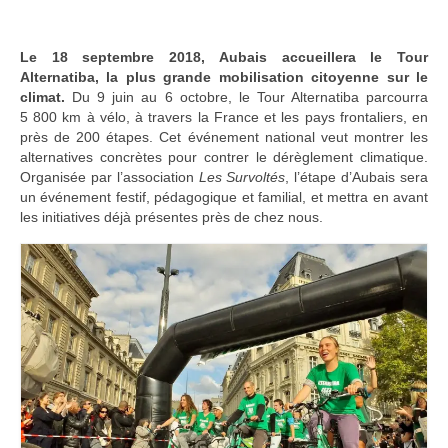
Adhérer
Le 18 septembre 2018, Aubais accueillera le Tour
PROJETS
Alternatiba, la plus grande mobilisation citoyenne sur le
climat.
Du 9 juin au 6 octobre, le Tour Alternatiba parcourra
LE WATT CITOYEN
5 800 km à vélo, à travers la France et les pays frontaliers, en
près de 200 étapes. Cet événement national veut montrer les
Parc Photovoltaïque
alternatives concrètes pour contrer le dérèglement climatique.
Organisée par l’association
Les Survoltés
, l’étape d’Aubais sera
Structure juridique
un événement festif, pédagogique et familial, et mettra en avant
les initiatives déjà présentes près de chez nous.
Les lettres aux sociétaires
Inauguration du parc
Exploitation
THEMATIQUES
Energie
Déchets