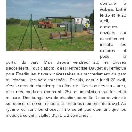
démarré à
Adhérer
Aubais. Entre
le 16 et le 20
PROJETS
avril,
quelques
LE WATT CITOYEN
ouvriers ont
discrètement
Parc Photovoltaïque
installé les
clôtures et
Structure juridique
posé le
portail du parc. Mais depuis vendredi 20, les choses
Les lettres aux sociétaires
s’accélèrent. Tout d’abord, c’est l’entreprise Daudet qui effectue
pour Enedis les travaux nécessaires au raccordement du parc
Inauguration du parc
au réseau. Une belle tranchée ! Et puis, depuis lundi 23 avril,
c’est le gros du chantier qui a démarré : livraison des structures,
puis des modules (mercredi 25) et installation au fur et à
Exploitation
mesure. Des bungalows de chantier permettent aux ouvrier de
se reposer et de se restaurer entre deux moments de travail. Au
THEMATIQUES
rythme où vont les choses, il ne serait pas étonnant que les
modules soient installés d’ici 1 à 2 semaines !
Energie
Déchets