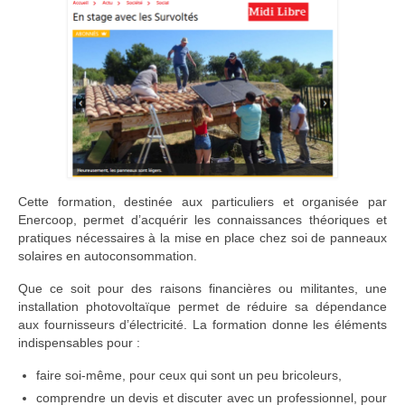
Adhérer
PROJETS
LE WATT CITOYEN
Parc Photovoltaïque
Structure juridique
Cette formation, destinée aux particuliers et organisée par
Les lettres aux sociétaires
Enercoop, permet d’acquérir les connaissances théoriques et
pratiques nécessaires à la mise en place chez soi de panneaux
Inauguration du parc
solaires en autoconsommation.
Exploitation
Que ce soit pour des raisons financières ou militantes, une
installation photovoltaïque permet de réduire sa dépendance
THEMATIQUES
aux fournisseurs d’électricité. La formation donne les éléments
indispensables pour :
Energie
faire soi-même, pour ceux qui sont un peu bricoleurs,
Déchets
comprendre un devis et discuter avec un professionnel, pour