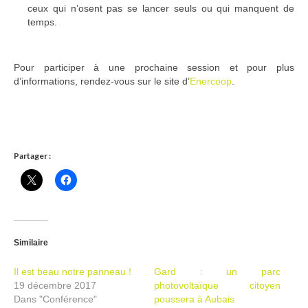
ceux qui n’osent pas se lancer seuls ou qui manquent de
Ramassages citoyens de déchets
temps.
Mobilité
Pour participer à une prochaine session et pour plus
ASTRONOMIE
d’informations, rendez-vous sur le site d’
Enercoop
.
ARCHIVES
CONTACT
Partager :
Similaire
Il est beau notre panneau !
Gard : un parc
19 décembre 2017
photovoltaïque citoyen
Dans "Conférence"
poussera à Aubais