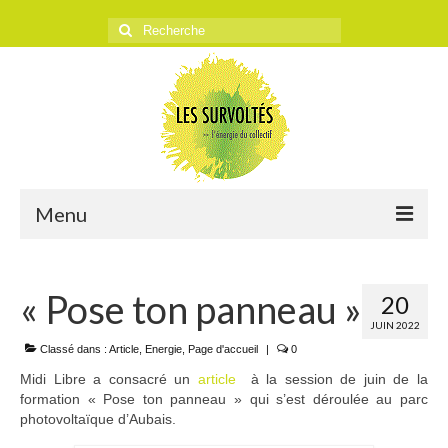
Rechercher
:
Menu
ACCUEIL
« Pose ton panneau »
20
L’ASSOCIATION
JUIN 2022
Historique
Classé dans :
Article
,
Energie
,
Page d'accueil
|
0
Midi Libre a consacré un
article
à la session de juin de la
Objectifs
formation « Pose ton panneau » qui s’est déroulée au parc
photovoltaïque d’Aubais.
Presse