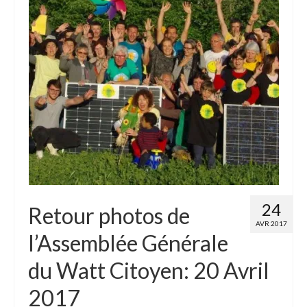
Adhérer
PROJETS
LE WATT CITOYEN
Parc Photovoltaïque
Structure juridique
Les lettres aux sociétaires
Inauguration du parc
24
Retour photos de
Exploitation
AVR 2017
l’Assemblée Générale
THEMATIQUES
du Watt Citoyen: 20 Avril
Energie
2017
Déchets