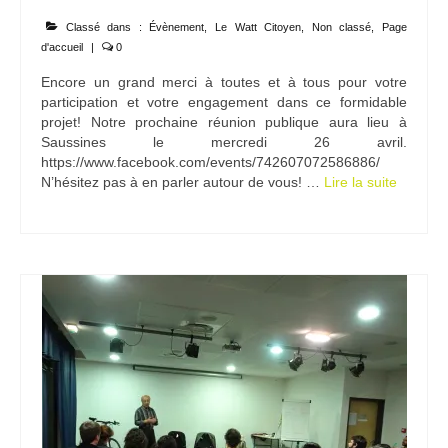
Ramassages citoyens de déchets
Classé dans :
Évènement
,
Le Watt Citoyen
,
Non classé
,
Page
d'accueil
|
0
Mobilité
Encore un grand merci à toutes et à tous pour votre
participation et votre engagement dans ce formidable
ASTRONOMIE
projet! Notre prochaine réunion publique aura lieu à
Saussines le mercredi 26 avril.
ARCHIVES
https://www.facebook.com/events/742607072586886/
N’hésitez pas à en parler autour de vous! …
Lire la suite­­
CONTACT