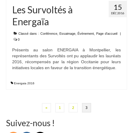
15
Les Survoltés à
DÉC 2016
Energaïa
Classé dans :
Conférence
,
Essaimage
,
Évènement
,
Page d'accueil
|
0
Présents au salon ENERGAIA à Montpellier, les
représentants des Survoltés ont pu applaudir les lauréats
2016, récompensés par la région Occitanie pour leurs
initiatives locales en faveur de la transition énergétique.
Energaia 2016
Pagination
«
1
2
3
des
Suivez-nous !
publications