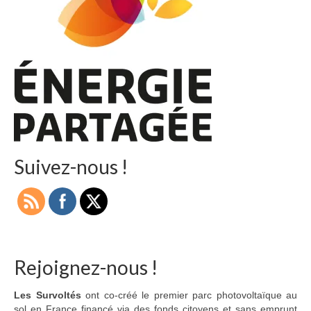
Adhérer
PROJETS
LE WATT CITOYEN
Parc Photovoltaïque
Structure juridique
Les lettres aux sociétaires
Suivez-nous !
Inauguration du parc
Exploitation
THEMATIQUES
Rejoignez-nous !
Energie
Les Survoltés
ont co-créé le premier parc photovoltaïque au
Déchets
sol en France financé via des fonds citoyens et sans emprunt