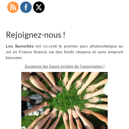
Adhérer
PROJETS
LE WATT CITOYEN
Rejoignez-nous !
Parc Photovoltaïque
Les Survoltés
ont co-créé le premier parc photovoltaïque au
sol en France financé via des fonds citoyens et sans emprunt
Structure juridique
bancaire.
Les lettres aux sociétaires
Soutenez les futurs projets de l'association !
Inauguration du parc
Exploitation
THEMATIQUES
Energie
Déchets