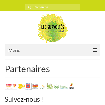
Rechercher
:
Menu
ACCUEIL
Partenaires
L’ASSOCIATION
Historique
Objectifs
Suivez-nous !
Presse