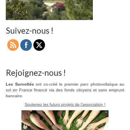
Adhérer
PROJETS
Suivez-nous !
LE WATT CITOYEN
Parc Photovoltaïque
Structure juridique
Les lettres aux sociétaires
Rejoignez-nous !
Inauguration du parc
Les Survoltés
ont co-créé le premier parc photovoltaïque au
sol en France financé via des fonds citoyens et sans emprunt
Exploitation
bancaire.
THEMATIQUES
Soutenez les futurs projets de l'association !
Energie
Déchets