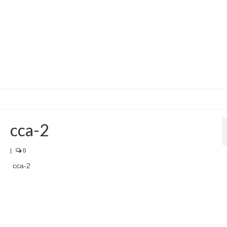
cca-2
|
0
cca-2