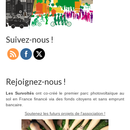
Adhérer
PROJETS
LE WATT CITOYEN
Suivez-nous !
Parc Photovoltaïque
Structure juridique
Les lettres aux sociétaires
Inauguration du parc
Rejoignez-nous !
Exploitation
Les Survoltés
ont co-créé le premier parc photovoltaïque au
sol en France financé via des fonds citoyens et sans emprunt
THEMATIQUES
bancaire.
Soutenez les futurs projets de l'association !
Energie
Déchets