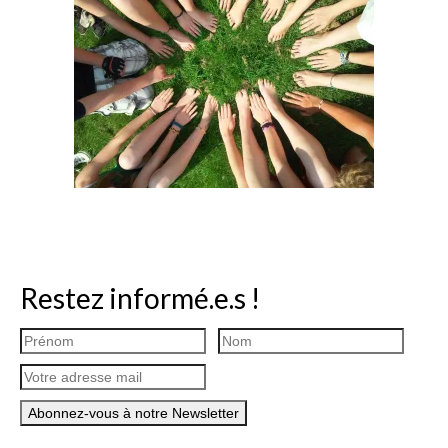
Ramassages citoyens de déchets
Mobilité
ASTRONOMIE
ARCHIVES
CONTACT
Restez informé.e.s !