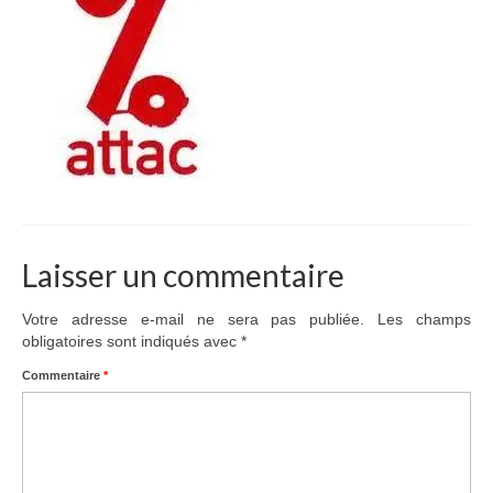
Adhérer
PROJETS
LE WATT CITOYEN
Parc Photovoltaïque
Structure juridique
Les lettres aux sociétaires
Laisser un commentaire
Inauguration du parc
Votre adresse e-mail ne sera pas publiée.
Les champs
obligatoires sont indiqués avec
*
Exploitation
Commentaire
*
THEMATIQUES
Energie
Déchets