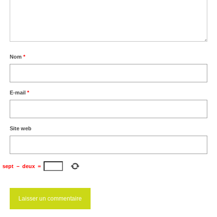
Ramassages citoyens de déchets
Mobilité
ASTRONOMIE
Nom
*
ARCHIVES
CONTACT
E-mail
*
Site web
sept
−
deux
=