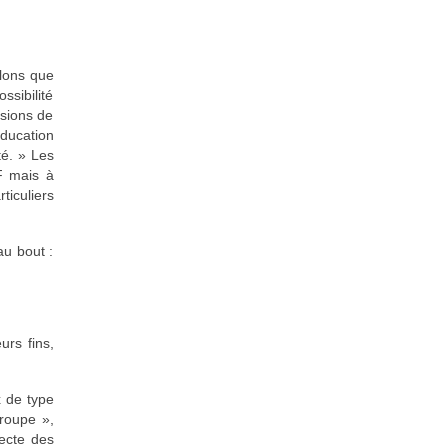
ulons que
ssibilité
ssions de
éducation
té. » Les
DF mais à
ticuliers
au bout :
urs fins,
x de type
roupe »,
lecte des