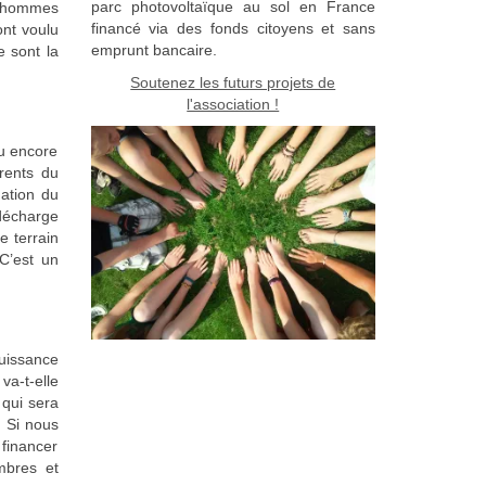
parc photovoltaïque au sol en France
s hommes
financé via des fonds citoyens et sans
ont voulu
emprunt bancaire.
e sont la
Soutenez les futurs projets de
l'association !
ou encore
rents du
ation du
 décharge
e terrain
C’est un
puissance
va-t-elle
 qui sera
 Si nous
 financer
mbres et