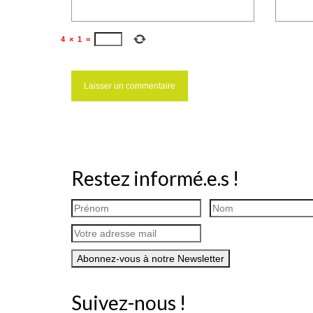
4
×
1
=
Restez informé.e.s !
Suivez-nous !