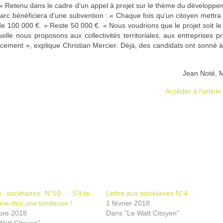
. » Retenu dans le cadre d’un appel à projet sur le thème du développ
rc bénéficiera d’une subvention : « Chaque fois qu’un citoyen mettra
e 100 000 €. » Reste 50 000 €. « Nous voudrions que le projet soit le 
quelle nous proposons aux collectivités territoriales, aux entreprises p
ncement », explique Christian Mercier. Déjà, des candidats ont sonné à
Jean Noté, M
Accéder à l’article
 sociétaires N°10 : S’il-te-
Lettre aux sociétaires N°4
sine-moi une tondeuse !
1 février 2018
bre 2018
Dans "Le Watt Citoyen"