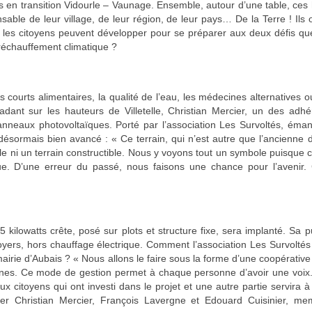
res en transition Vidourle – Vaunage.
Ensemble, autour d’une table, ce
sable de leur village, de leur région, de leur pays… De la Terre ! Ils 
s les citoyens peuvent développer pour se préparer aux deux défis qu
 réchauffement climatique ?
its courts alimentaires, la qualité de l’eau, les médecines alternatives 
adant sur les hauteurs de Villetelle,
Christian Mercier
, un des adhé
 panneaux photovoltaïques. Porté par
l’association Les Survoltés, éman
 désormais bien avancé : « Ce terrain, qui n’est autre que l’ancienne
ole ni un terrain constructible. Nous y voyons tout un symbole puisque c
ue. D’une erreur du passé, nous faisons une chance pour l’avenir. 
ilowatts crête, posé sur plots et structure fixe, sera implanté. Sa 
yers, hors chauffage électrique. Comment l’association Les Survoltés 
 mairie d’Aubais ? « Nous allons le faire sous la forme d’une coopérative
nes. Ce mode de gestion permet à chaque personne d’avoir une voix.
 citoyens qui ont investi dans le projet et une autre partie servira à
quer Christian Mercier, François Lavergne et Edouard Cuisinier, me