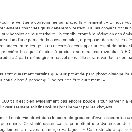
 Moulin à Vent sera consommée sur place. Ils y tiennent : « Si nous vo
ouvements financiers qu’ils génèrent y restent. Là, les citoyens ont la po
ux besoins de leur territoire. Ils contribueront à la réduction des émi
ocalisation d’une partie de la consommation, à proposer des activités d’
s échanges entre les gens ou encore à développer un esprit de solidari
a première fois que l’électricité produite ne sera pas revendue à E
 produite à partir d’énergies renouvelables. Elle sera revendue à des par
ts sont quasiment certains que leur projet de parc photovoltaïque ira 
nu nous laisse à penser qu’il ne peut en être autrement. »
 000 €
) n’est bien évidemment pas encore bouclé. Pour parvenir à le
 l’investissement soit financé majoritairement par les citoyens.
ier. Ils interviendront dans le cadre de
groupes d’investisseurs locau
personnes. C’est intéressant car ils permettent une dynamique de g
t également au travers d
’Énergie Partagée
: « Cette structure, qui col