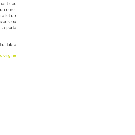
ement des
 un euro,
reflet de
rivées ou
 la porte
idi Libre
 d’origine