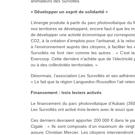
animateurs des Survoltés.
« Développer un esprit de solidarité »
L’énergie produite à partir du parc photovoltaïque du
nos territoires se développent, encore faut-il que les m
de développer une activité économique qui correspond a
CO2, à la création d’emplois pour l’artisanat, à la rel
à l’environnement auprès des citoyens, à faciliter le
Survoltés ne font rien comme les autres : «
C’est l
Enercoop
. Cette dernière n’achète que de l’électricité
ou à des collectivités territoriales. »
Désormais, l’association Les Survoltés et ses adhéren
« Le fait que la région Languedoc-Roussillon l’ait rete
Financement : trois leviers activés
Le financement du parc photovoltaïque d’Aubais (
350
Les Survoltés ont activé trois leviers avec le souci que
Ces derniers devraient apporter 200 000 € dans le pan
Cigale
: « Ils sont composés d’un maximum de vingt 
assure Christian Mercier. Les citoyens interviendron