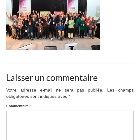
Adhérer
PROJETS
LE WATT CITOYEN
Parc Photovoltaïque
Structure juridique
Les lettres aux sociétaires
Laisser un commentaire
Inauguration du parc
Votre adresse e-mail ne sera pas publiée.
Les champs
obligatoires sont indiqués avec
*
Exploitation
Commentaire
*
THEMATIQUES
Energie
Déchets