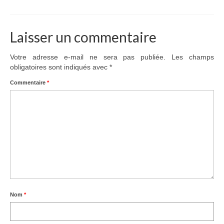
Adhérer
Laisser un commentaire
PROJETS
LE WATT CITOYEN
Votre adresse e-mail ne sera pas publiée.
Les champs
obligatoires sont indiqués avec
*
Parc Photovoltaïque
Commentaire
*
Structure juridique
Les lettres aux sociétaires
Inauguration du parc
Exploitation
THEMATIQUES
Nom
*
Energie
Déchets