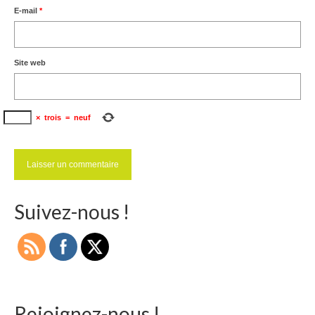
E-mail
*
Ramassages citoyens de déchets
Mobilité
Site web
ASTRONOMIE
ARCHIVES
×
trois
=
neuf
CONTACT
Suivez-nous !
Rejoignez-nous !