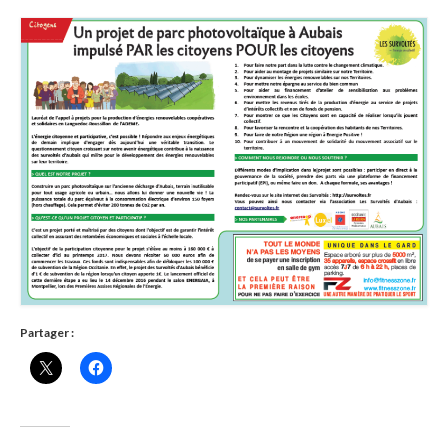
Adhérer
PROJETS
LE WATT CITOYEN
Parc Photovoltaïque
Structure juridique
Les lettres aux sociétaires
Inauguration du parc
Exploitation
Partager :
THEMATIQUES
Energie
Déchets