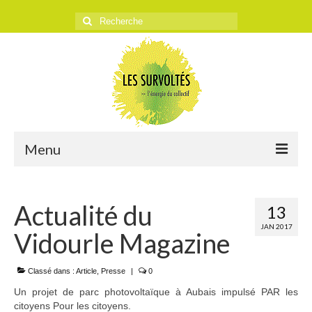
Rechercher
:
Menu
ACCUEIL
Actualité du
13
L’ASSOCIATION
JAN 2017
Vidourle Magazine
Historique
Objectifs
Classé dans :
Article
,
Presse
|
0
Un projet de parc photovoltaïque à Aubais impulsé PAR les
Presse
citoyens Pour les citoyens.