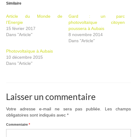
Similaire
Ramassages citoyens de déchets
Article du Monde de
Gard : un parc
Mobilité
l’Energie
photovoltaïque citoyen
15 février 2017
poussera à Aubais
ASTRONOMIE
Dans "Article"
8 novembre 2014
Dans "Article"
ARCHIVES
Photovoltaïque à Aubais
10 décembre 2015
CONTACT
Dans "Article"
Laisser un commentaire
Votre adresse e-mail ne sera pas publiée.
Les champs
obligatoires sont indiqués avec
*
Commentaire
*