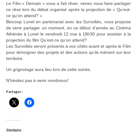
Le Film « Demain » vous a fait rêver, venez nous faire partager
Adhérer
ce rêve lors du débat organisé après la projection de « Qu’est-
ce qu’on attend? »
PROJETS
Biocoop Lunel en partenariat avec les Survoltés, vous propose
de venir partager un moment, en ce début d’année au Cinéma
LE WATT CITOYEN
Athénée à Lunel le vendredi 12 mai à 18h30 pour assister à la
projection du film Qu’est-ce qu’on attend?
Parc Photovoltaïque
Les Survoltés seront présents à vos côtés avant et après le Film
pour témoigner des projets et des actions qu’ils mènent sur leur
Structure juridique
territoire.
Un grignotage aura lieu lors de cette soirée,
Les lettres aux sociétaires
N’hésitez pas à venir nombreux!
Inauguration du parc
Partager :
Exploitation
THEMATIQUES
Energie
Similaire
Déchets