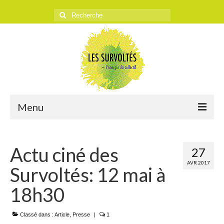
Rechercher
:
Menu
ACCUEIL
Actu ciné des
27
L’ASSOCIATION
AVR 2017
Survoltés: 12 mai à
Historique
18h30
Objectifs
Classé dans :
Presse
Article
,
Presse
|
1