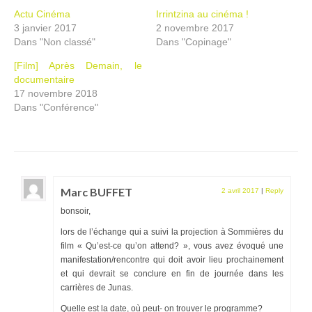
Actu Cinéma
Irrintzina au cinéma !
Ramassages citoyens de déchets
3 janvier 2017
2 novembre 2017
Dans "Non classé"
Dans "Copinage"
Mobilité
[Film] Après Demain, le
ASTRONOMIE
documentaire
17 novembre 2018
ARCHIVES
Dans "Conférence"
CONTACT
Marc BUFFET
2 avril 2017
|
Reply
bonsoir,
lors de l’échange qui a suivi la projection à Sommières du
film « Qu’est-ce qu’on attend? », vous avez évoqué une
manifestation/rencontre qui doit avoir lieu prochainement
et qui devrait se conclure en fin de journée dans les
carrières de Junas.
Quelle est la date, où peut- on trouver le programme?