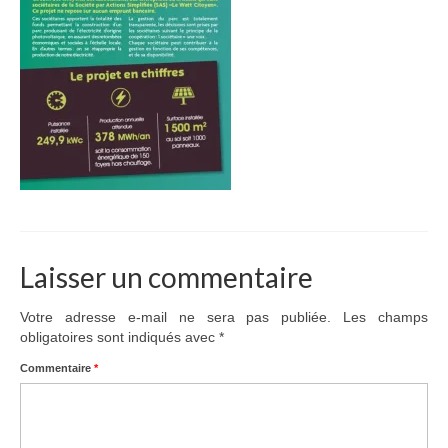
Adhérer
PROJETS
LE WATT CITOYEN
Parc Photovoltaïque
Structure juridique
Les lettres aux sociétaires
Laisser un commentaire
Inauguration du parc
Exploitation
Votre adresse e-mail ne sera pas publiée.
Les champs
obligatoires sont indiqués avec
*
THEMATIQUES
Commentaire
*
Energie
Déchets