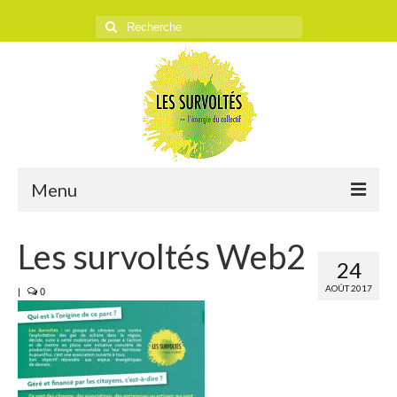
Rechercher
:
Menu
ACCUEIL
Les survoltés Web2
24
L’ASSOCIATION
AOÛT 2017
|
0
Historique
Objectifs
Presse