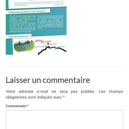
Adhérer
PROJETS
LE WATT CITOYEN
Parc Photovoltaïque
Structure juridique
Les lettres aux sociétaires
Laisser un commentaire
Inauguration du parc
Exploitation
Votre adresse e-mail ne sera pas publiée.
Les champs
obligatoires sont indiqués avec
*
THEMATIQUES
Commentaire
*
Energie
Déchets