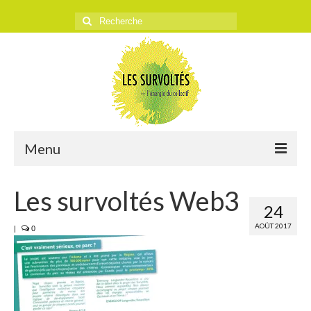
Rechercher
:
Menu
ACCUEIL
Les survoltés Web3
24
L’ASSOCIATION
AOÛT 2017
|
0
Historique
Objectifs
Presse