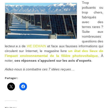
Trop
Adhérer
polluants ou
trop chers,
PROJETS
fabriqués
avec des
LE WATT CITOYEN
terres rares ?
Suite aux
Parc Photovoltaïque
nombreuses
questions des
Structure juridique
lecteur.e.s de
WE DEMAIN
et face aux fausses informations qui
circulent sur Internet, le magasine livre
un état des lieux de
Les lettres aux sociétaires
l’impact environnemental de la filière photovoltaïque
. À
noter,
ces réponses s’appuient sur les avis d’experts
.
Inauguration du parc
Aidez-nous à combattre ces 7 idées reçues
…
Exploitation
Partager :
THEMATIQUES
Energie
Déchets