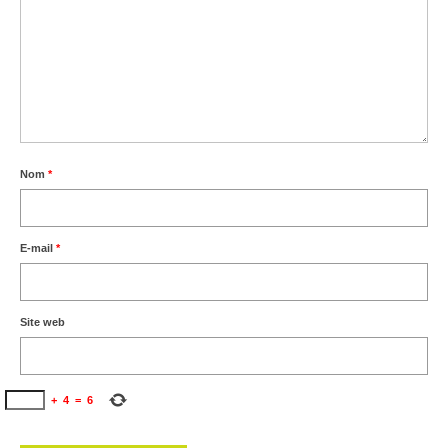
Nom
*
E-mail
*
Site web
+
4
=
6