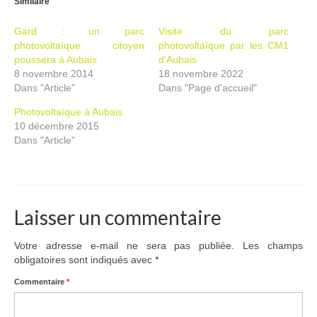
Similaire
Ramassages citoyens de déchets
Gard : un parc
Visite du parc
photovoltaïque citoyen
photovoltaïque par les CM1
Mobilité
poussera à Aubais
d’Aubais
8 novembre 2014
18 novembre 2022
ASTRONOMIE
Dans "Article"
Dans "Page d'accueil"
ARCHIVES
Photovoltaïque à Aubais
10 décembre 2015
CONTACT
Dans "Article"
Laisser un commentaire
Votre adresse e-mail ne sera pas publiée.
Les champs
obligatoires sont indiqués avec
*
Commentaire
*