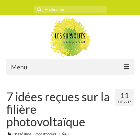
Rechercher
:
Menu
ACCUEIL
7 idées reçues sur la
11
L’ASSOCIATION
SEP 2017
filière
Historique
photovoltaïque
Objectifs
Classé dans :
Presse
Page d'accueil
|
0