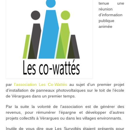
tenue une
Adhérer
réunion
d’information
PROJETS
publique
animée
LE WATT CITOYEN
Parc Photovoltaïque
Structure juridique
Les lettres aux sociétaires
Inauguration du parc
par
l’association Les Co-Wattés
au sujet d’un premier projet
d’installation de panneaux photovoltaïques sur le toit de l’école
Exploitation
de Vérargues dans un premier temps.
THEMATIQUES
Par la suite la volonté de l’association est de générer des
revenus, pour rémunérer l’épargne et développer d’autres
Energie
projets collectifs à Vérargues ou dans les villages environnants.
Déchets
Inutile de vous dire que Les Survoltés étaient présents pour