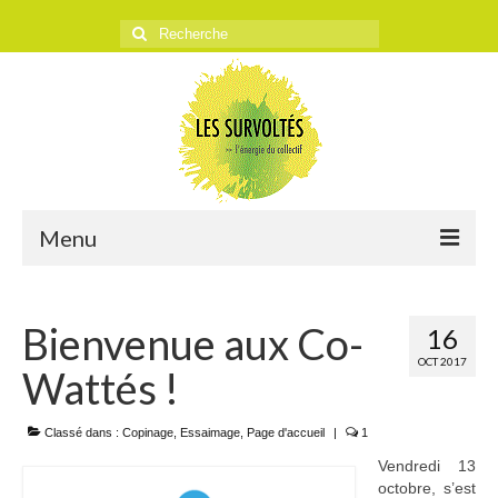
Rechercher
:
Menu
ACCUEIL
Bienvenue aux Co-
16
L’ASSOCIATION
OCT 2017
Wattés !
Historique
Objectifs
Classé dans :
Copinage
,
Essaimage
,
Page d'accueil
|
1
Vendredi 13
Presse
octobre, s’est