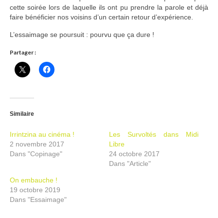
cette soirée lors de laquelle ils ont pu prendre la parole et déjà
Ramassages citoyens de déchets
faire bénéficier nos voisins d’un certain retour d’expérience.
Mobilité
L’essaimage se poursuit : pourvu que ça dure !
Partager :
ASTRONOMIE
ARCHIVES
CONTACT
Similaire
Irrintzina au cinéma !
Les Survoltés dans Midi
2 novembre 2017
Libre
Dans "Copinage"
24 octobre 2017
Dans "Article"
On embauche !
19 octobre 2019
Dans "Essaimage"