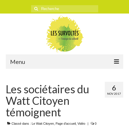
Rechercher
:
Menu
ACCUEIL
Les sociétaires du
6
L’ASSOCIATION
NOV 2017
Watt Citoyen
Historique
témoignent
Objectifs
Classé dans :
Presse
Le Watt Citoyen
,
Page d'accueil
,
Vidéo
|
0