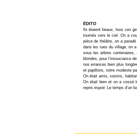
ÉDITO
Ils étaient beaux, tous ces g
tournés vers le ciel. On a co
pièce de théâtre, on a paradé
dans les rues du village, on 
sous les arbres centenaires, 
blondes, pour l’insouciance de
nos errances bien plus longt
et papillons, notre modeste pa
On était amis, voisins, habita
On était bien et on a cessé 
repris espoir. Le temps d’un ba