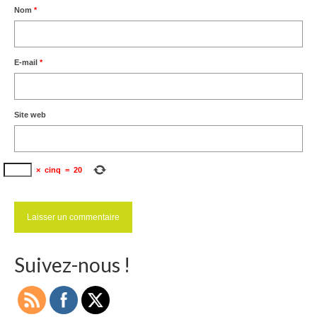
Nom
*
Ramassages citoyens de déchets
Mobilité
E-mail
*
ASTRONOMIE
ARCHIVES
Site web
CONTACT
×
cinq
=
20
Suivez-nous !