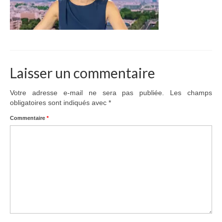
Adhérer
PROJETS
LE WATT CITOYEN
Laisser un commentaire
Parc Photovoltaïque
Votre adresse e-mail ne sera pas publiée.
Les champs
Structure juridique
obligatoires sont indiqués avec
*
Les lettres aux sociétaires
Commentaire
*
Inauguration du parc
Exploitation
THEMATIQUES
Energie
Déchets