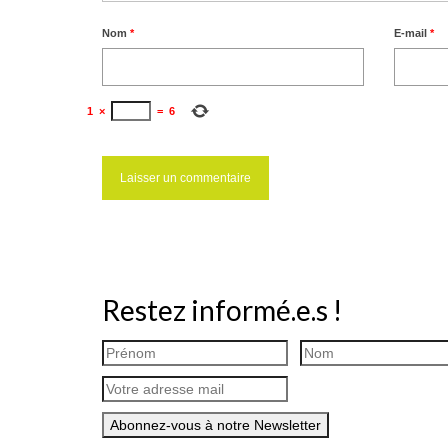
Nom
*
E-mail
*
1
×
=
6
Restez informé.e.s !