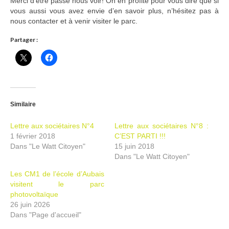
Merci d’être passé nous voir! On en profite pour vous dire que si
vous aussi vous avez envie d’en savoir plus, n’hésitez pas à
Ramassages citoyens de déchets
nous contacter et à venir visiter le parc.
Mobilité
Partager :
ASTRONOMIE
ARCHIVES
CONTACT
Similaire
Lettre aux sociétaires N°4
Lettre aux sociétaires N°8 :
1 février 2018
C’EST PARTI !!!
Dans "Le Watt Citoyen"
15 juin 2018
Dans "Le Watt Citoyen"
Les CM1 de l’école d’Aubais
visitent le parc
photovoltaïque
26 juin 2026
Dans "Page d'accueil"