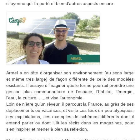
citoyenne qui l’a porté et bien d’autres aspects encore.
Adhérer
PROJETS
LE WATT CITOYEN
Parc Photovoltaïque
Structure juridique
Les lettres aux sociétaires
Armel a en tête d’organiser son environnement (au sens large
et même très large) de façon différente de celle des modèles
Inauguration du parc
existants. Il essaye d’imaginer quelle forme pourrait prendre une
gestion plus communautaire de l’espace, l’habitat, l’énergie,
Exploitation
l’eau, la culture, …, et vise l’autonomie.
Loin de n’être qu’un rêveur, il parcourt la France, au grès de ses
THEMATIQUES
déplacements ou vacances, et visite ces lieux un peu atypiques,
ces exploitations, ces exemples de schémas différents dont il
entend parler ou dont il lit les récits dans les magazines, pour
Energie
s’en inspirer et mener à bien sa réflexion.
Déchets