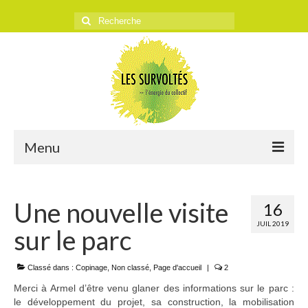
Rechercher
:
Menu
ACCUEIL
Une nouvelle visite
16
L’ASSOCIATION
JUIL 2019
sur le parc
Historique
Objectifs
Classé dans :
Copinage
,
Non classé
,
Page d'accueil
|
2
Merci à Armel d’être venu glaner des informations sur le parc :
Presse
le développement du projet, sa construction, la mobilisation