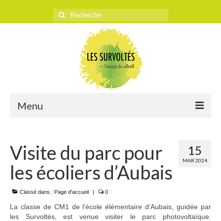
Rechercher
:
Menu
ACCUEIL
Visite du parc pour
15
L’ASSOCIATION
MAR 2024
les écoliers d’Aubais
Historique
Objectifs
Classé dans :
Page d'accueil
|
0
La classe de CM1 de l’école élémentaire d’Aubais, guidée par
Presse
les Survoltés, est venue visiter le parc photovoltaïque.