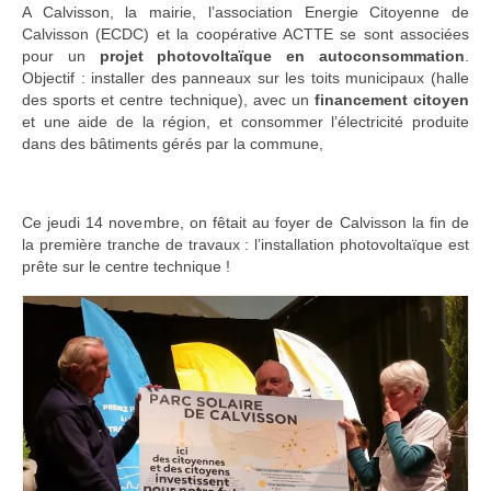
A Calvisson, la mairie, l’association Energie Citoyenne de
Adhérer
Calvisson (ECDC) et la coopérative ACTTE se sont associées
pour un
projet photovoltaïque en autoconsommation
.
PROJETS
Objectif : installer des panneaux sur les toits municipaux (halle
des sports et centre technique), avec un
financement citoyen
LE WATT CITOYEN
et une aide de la région, et consommer l’électricité produite
dans des bâtiments gérés par la commune,
Parc Photovoltaïque
Structure juridique
Ce jeudi 14 novembre, on fêtait au foyer de Calvisson la fin de
la première tranche de travaux : l’installation photovoltaïque est
Les lettres aux sociétaires
prête sur le centre technique !
Inauguration du parc
Exploitation
THEMATIQUES
Energie
Déchets