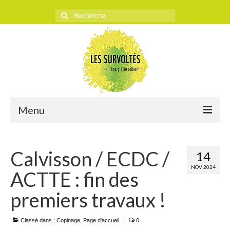
Rechercher
:
Menu
ACCUEIL
Calvisson / ECDC /
14
L’ASSOCIATION
NOV 2024
ACTTE : fin des
Historique
premiers travaux !
Objectifs
Classé dans :
Presse
Copinage
,
Page d'accueil
|
0