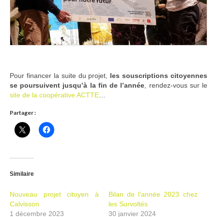
Ramassages citoyens de déchets
Mobilité
ASTRONOMIE
ARCHIVES
Pour financer la suite du projet,
les souscriptions citoyennes
se poursuivent jusqu’à la fin de l’année
, rendez-vous sur le
CONTACT
site de la coopérative ACTTE
…
Partager :
Similaire
Nouveau projet citoyen à
Bilan de l’année 2023 chez
Calvisson
les Survoltés
1 décembre 2023
30 janvier 2024