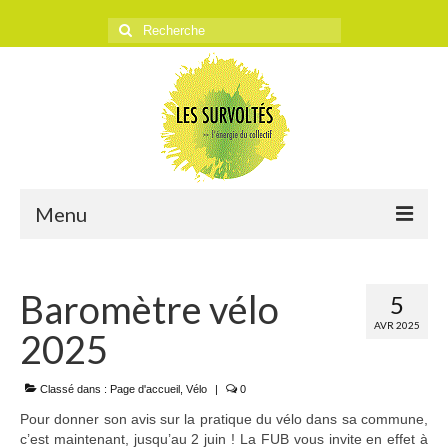
Rechercher
:
Menu
ACCUEIL
Baromètre vélo
5
L’ASSOCIATION
AVR 2025
2025
Historique
Objectifs
Classé dans :
Page d'accueil
,
Vélo
|
0
Pour donner son avis sur la pratique du vélo dans sa commune,
Presse
c’est maintenant, jusqu’au 2 juin ! La FUB vous invite en effet à