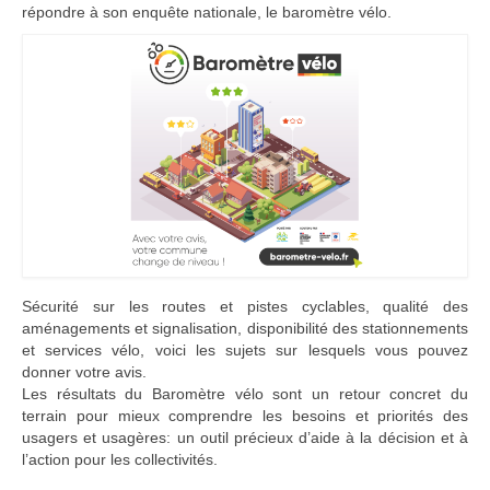
répondre à son enquête nationale, le baromètre vélo.
Adhérer
PROJETS
LE WATT CITOYEN
Parc Photovoltaïque
Structure juridique
Les lettres aux sociétaires
Inauguration du parc
Sécurité sur les routes et pistes cyclables, qualité des
aménagements et signalisation, disponibilité des stationnements
Exploitation
et services vélo, voici les sujets sur lesquels vous pouvez
donner votre avis.
THEMATIQUES
Les résultats du Baromètre vélo sont un retour concret du
terrain pour mieux comprendre les besoins et priorités des
Energie
usagers et usagères: un outil précieux d’aide à la décision et à
l’action pour les collectivités.
Déchets