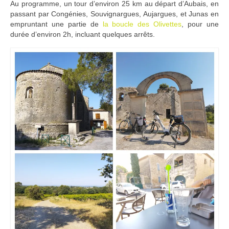
Au programme, un tour d’environ 25 km au départ d’Aubais, en
Adhérer
passant par Congénies, Souvignargues, Aujargues, et Junas en
empruntant une partie de
la boucle des Olivettes
, pour une
PROJETS
durée d’environ 2h, incluant quelques arrêts.
LE WATT CITOYEN
Parc Photovoltaïque
Structure juridique
Les lettres aux sociétaires
Inauguration du parc
Exploitation
THEMATIQUES
Energie
Déchets