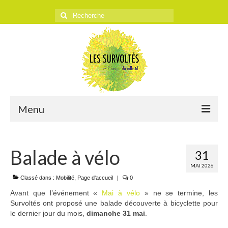
Rechercher
:
Menu
ACCUEIL
Balade à vélo
31
L’ASSOCIATION
MAI 2026
Historique
Classé dans :
Mobilité
,
Page d'accueil
|
0
Avant que l’événement «
Mai à vélo
» ne se termine, les
Objectifs
Survoltés ont proposé une balade découverte à bicyclette pour
le dernier jour du mois,
dimanche 31 mai
.
Presse