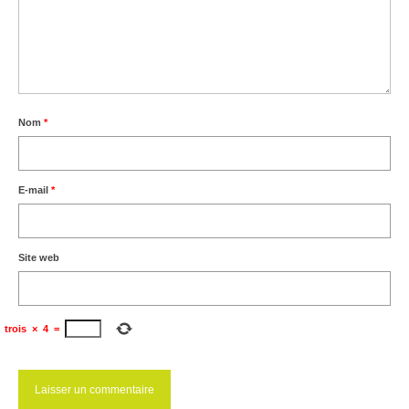
Nom
*
E-mail
*
Site web
trois
×
4
=