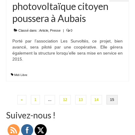
photovoltaïque citoyen
poussera à Aubais
Classé dans :
Article
,
Presse
|
0
Porté par l’association Les Survoltés, ce projet, bien
avancé, sera piloté par une coopérative. Elle gérera
également la structure lorsqu’elle sera mise en service en
2015.
Midi Libre
Pagination
«
1
…
12
13
14
15
des
Suivez-nous !
publications