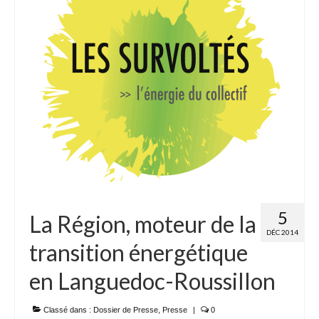
Adhérer
PROJETS
LE WATT CITOYEN
Parc Photovoltaïque
Structure juridique
Les lettres aux sociétaires
Inauguration du parc
5
La Région, moteur de la
Exploitation
DÉC 2014
transition énergétique
THEMATIQUES
en Languedoc-Roussillon
Energie
Déchets
Classé dans :
Dossier de Presse
,
Presse
|
0