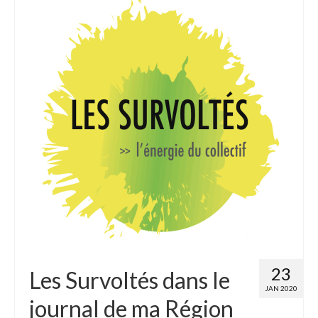
Adhérer
PROJETS
LE WATT CITOYEN
Parc Photovoltaïque
Structure juridique
Les lettres aux sociétaires
Inauguration du parc
Exploitation
THEMATIQUES
23
Les Survoltés dans le
Energie
JAN 2020
journal de ma Région
Déchets