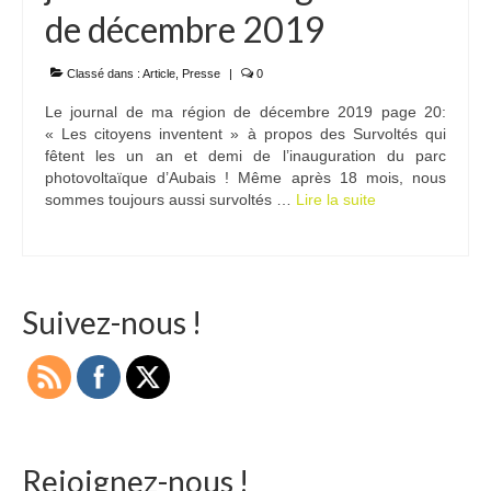
de décembre 2019
Ramassages citoyens de déchets
Mobilité
Classé dans :
Article
,
Presse
|
0
Le journal de ma région de décembre 2019 page 20:
ASTRONOMIE
« Les citoyens inventent » à propos des Survoltés qui
fêtent les un an et demi de l’inauguration du parc
ARCHIVES
photovoltaïque d’Aubais ! Même après 18 mois, nous
sommes toujours aussi survoltés …
Lire la suite­­
CONTACT
Suivez-nous !
Rejoignez-nous !