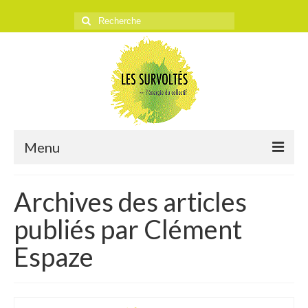
Rechercher
:
Menu
ACCUEIL
Archives des articles
L’ASSOCIATION
publiés par Clément
Historique
Espaze
Objectifs
Presse