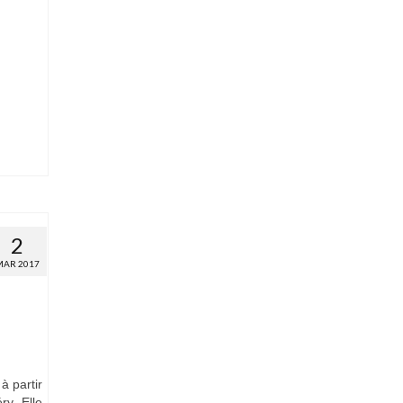
2
MAR 2017
à partir
y. Elle