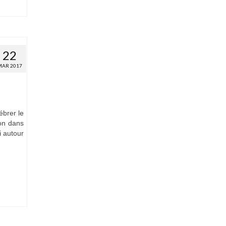
22
MAR 2017
ébrer le
ion dans
i autour