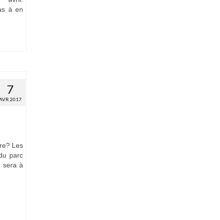
as à en
7
AVR 2017
ire? Les
du parc
n sera à