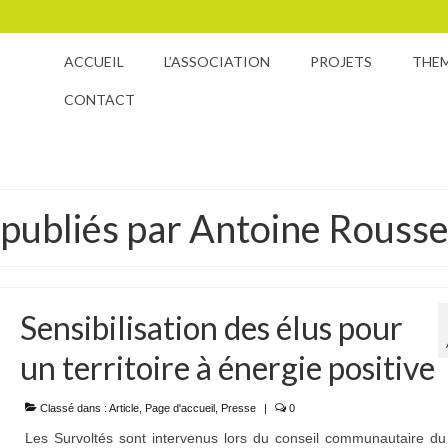
ACCUEIL
L’ASSOCIATION
PROJETS
THE
CONTACT
s publiés par Antoine Rouss
Sensibilisation des élus pour
un territoire à énergie positive
Classé dans :
Article
,
Page d'accueil
,
Presse
|
0
Les Survoltés sont intervenus lors du conseil communautaire du