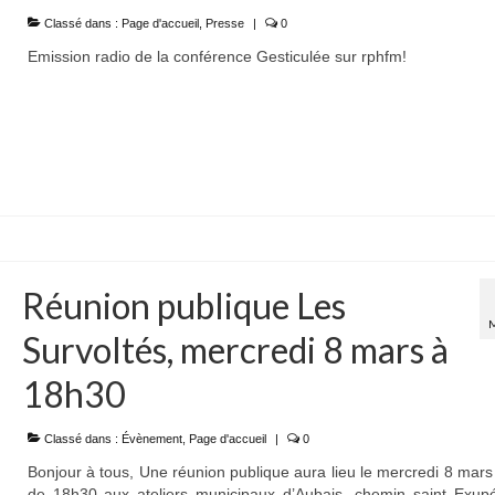
Classé dans :
Page d'accueil
,
Presse
|
0
Emission radio de la conférence Gesticulée sur rphfm!
Réunion publique Les
Survoltés, mercredi 8 mars à
18h30
Classé dans :
Évènement
,
Page d'accueil
|
0
Bonjour à tous, Une réunion publique aura lieu le mercredi 8 mars 
de 18h30 aux ateliers municipaux d’Aubais, chemin saint Exupér