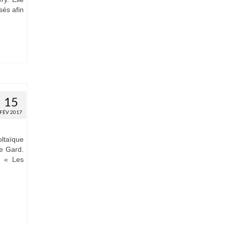
sés afin
15
FÉV 2017
ltaïque
le Gard.
n « Les