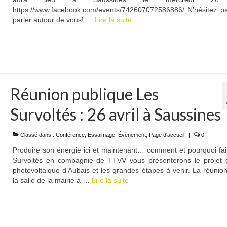
https://www.facebook.com/events/742607072586886/ N’hésitez p
parler autour de vous! …
Lire la suite­­
Réunion publique Les
Survoltés : 26 avril à Saussines
Classé dans :
Conférence
,
Essaimage
,
Évènement
,
Page d'accueil
|
0
Produire son énergie ici et maintenant… comment et pourquoi fa
Survoltés en compagnie de TTVV vous présenterons le projet 
photovoltaique d’Aubais et les grandes étapes à venir. La réunio
la salle de la mairie à …
Lire la suite­­