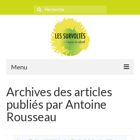
Rechercher
:
Menu
ACCUEIL
Archives des articles
L’ASSOCIATION
publiés par Antoine
Historique
Rousseau
Objectifs
Presse