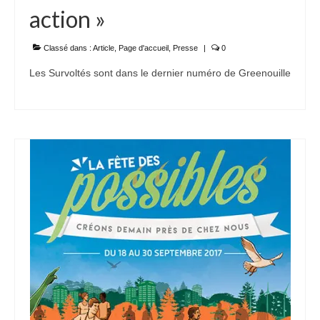
action »
Ramassages citoyens de déchets
Mobilité
Classé dans :
Article
,
Page d'accueil
,
Presse
|
0
Les Survoltés sont dans le dernier numéro de Greenouille
ASTRONOMIE
ARCHIVES
CONTACT