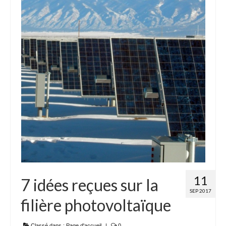
11
7 idées reçues sur la
SEP 2017
filière photovoltaïque
Classé dans :
Page d'accueil
|
0