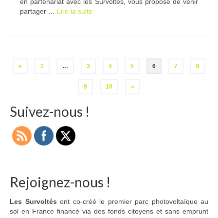
en partenariat avec les Survoltés, vous propose de venir
partager …
Lire la suite­­
Pagination
«
1
…
3
4
5
6
7
8
des
9
10
»
publications
Suivez-nous !
Rejoignez-nous !
Les Survoltés
ont co-créé le premier parc photovoltaïque au
sol en France financé via des fonds citoyens et sans emprunt