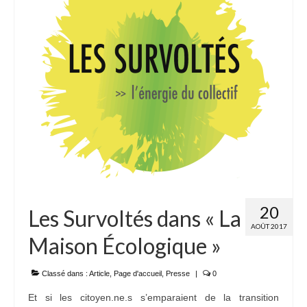
20
Les Survoltés dans « La
AOÛT 2017
Maison Écologique »
Classé dans :
Article
,
Page d'accueil
,
Presse
|
0
Et si les citoyen.ne.s s’emparaient de la transition