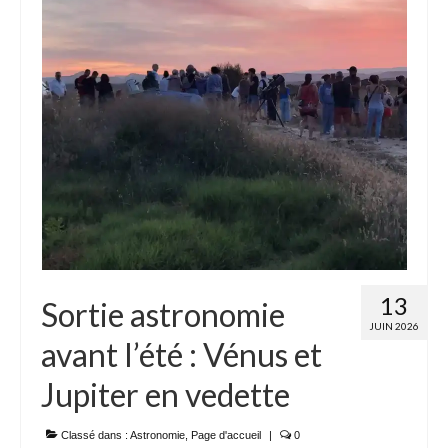
Adhérer
PROJETS
LE WATT CITOYEN
Parc Photovoltaïque
Structure juridique
Les lettres aux sociétaires
Inauguration du parc
13
Sortie astronomie
Exploitation
JUIN 2026
avant l’été : Vénus et
THEMATIQUES
Jupiter en vedette
Energie
Déchets
Classé dans :
Astronomie
,
Page d'accueil
|
0