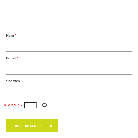
Ramassages citoyens de déchets
Mobilité
ASTRONOMIE
Nom
*
ARCHIVES
E-mail
CONTACT
*
Site web
un
×
neuf
=