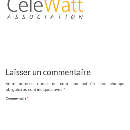
Adhérer
PROJETS
LE WATT CITOYEN
Parc Photovoltaïque
Structure juridique
Les lettres aux sociétaires
Laisser un commentaire
Inauguration du parc
Votre adresse e-mail ne sera pas publiée.
Les champs
obligatoires sont indiqués avec
*
Exploitation
Commentaire
*
THEMATIQUES
Energie
Déchets