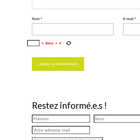
Nom
*
E-mail
*
×
deux
=
4
Restez informé.e.s !