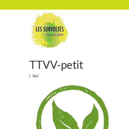
TTVV-petit
|
0