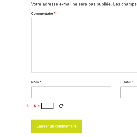
Votre adresse e-mail ne sera pas publiée.
Les champs 
Commentaire
*
Nom
*
E-mail
*
5
−
5
=