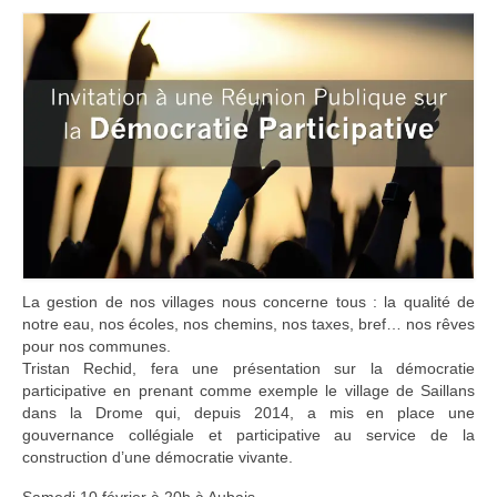
Adhérer
PROJETS
LE WATT CITOYEN
Parc Photovoltaïque
Structure juridique
Les lettres aux sociétaires
Inauguration du parc
La gestion de nos villages nous concerne tous : la qualité de
notre eau, nos écoles, nos chemins, nos taxes, bref… nos rêves
Exploitation
pour nos communes.
Tristan Rechid, fera une présentation sur la démocratie
participative en prenant comme exemple le village de Saillans
THEMATIQUES
dans la Drome qui, depuis 2014, a mis en place une
gouvernance collégiale et participative au service de la
Energie
construction d’une démocratie vivante.
Déchets
Samedi 10 février à 20h à Aubais