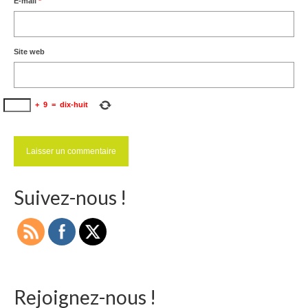
E-mail
*
Site web
+
9
=
dix-huit
Suivez-nous !
Rejoignez-nous !