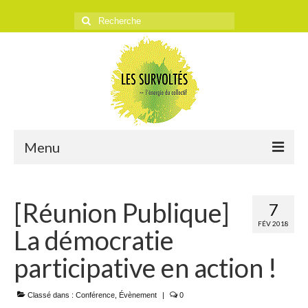
Rechercher
:
Menu
ACCUEIL
[Réunion Publique]
7
L’ASSOCIATION
FÉV 2018
La démocratie
Historique
participative en action !
Objectifs
Classé dans :
Presse
Conférence
,
Évènement
|
0