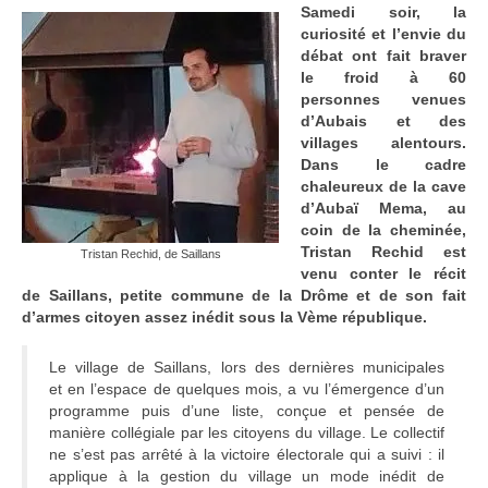
Samedi soir, la
Adhérer
curiosité et l’envie du
débat ont fait braver
PROJETS
le froid à 60
personnes venues
LE WATT CITOYEN
d’Aubais et des
villages alentours.
Parc Photovoltaïque
Dans le cadre
chaleureux de la cave
Structure juridique
d’Aubaï Mema, au
coin de la cheminée,
Les lettres aux sociétaires
Tristan Rechid est
Tristan Rechid, de Saillans
venu conter le récit
Inauguration du parc
de Saillans, petite commune de la Drôme et de son fait
d’armes citoyen assez inédit sous la Vème république.
Exploitation
Le village de Saillans, lors des dernières municipales
THEMATIQUES
et en l’espace de quelques mois, a vu l’émergence d’un
programme puis d’une liste, conçue et pensée de
Energie
manière collégiale par les citoyens du village. Le collectif
ne s’est pas arrêté à la victoire électorale qui a suivi : il
Déchets
applique à la gestion du village un mode inédit de