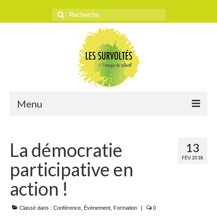
Rechercher
:
Menu
ACCUEIL
La démocratie
13
L’ASSOCIATION
FÉV 2018
participative en
Historique
action !
Objectifs
Classé dans :
Presse
Conférence
,
Évènement
,
Formation
|
0