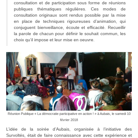
consultation et de participation sous forme de réunions
Ramassages citoyens de déchets
publiques thématiques régulières. Ces modes de
consultation originaux sont rendus possible par la mise
Mobilité
en place de techniques rigoureuses d’animation, qui
conjuguent bienveillance, écoute et efficacité. Recueillir
ASTRONOMIE
la parole de chacun pour définir le souhait commun, les
choix qu’il impose et leur mise en oeuvre.
ARCHIVES
CONTACT
Réunion Publique « La démocratie participative en action ! » à Aubais, le samedi 10
février 2018
L’idée de la soirée d’Aubais, organisée à l’initiative des
Survoltés, était de faire connaissance avec cette expérience et