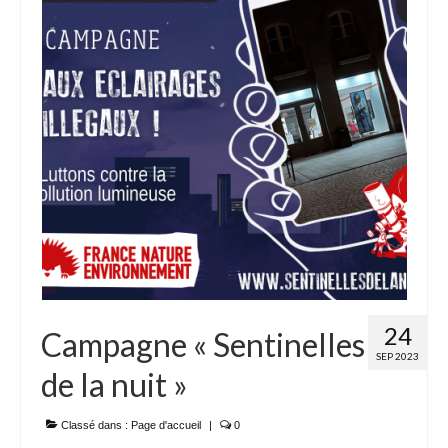
Adhérer
PROJETS
LE WATT CITOYEN
Parc Photovoltaïque
Structure juridique
Les lettres aux sociétaires
Inauguration du parc
Exploitation
24
Campagne « Sentinelles
THEMATIQUES
SEP 2023
de la nuit »
Energie
Classé dans :
Page d'accueil
|
0
Déchets