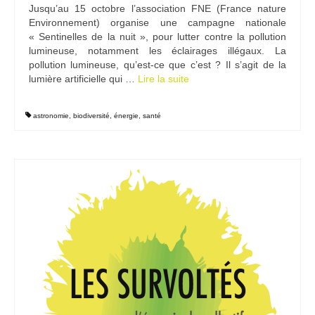
Jusqu’au 15 octobre l’association FNE (France nature
Ramassages citoyens de déchets
Environnement) organise une campagne nationale
« Sentinelles de la nuit », pour lutter contre la pollution
Mobilité
lumineuse, notamment les éclairages illégaux. La
pollution lumineuse, qu’est-ce que c’est ? Il s’agit de la
ASTRONOMIE
lumière artificielle qui …
Lire la suite­­
ARCHIVES
astronomie
,
biodiversité
,
énergie
,
santé
CONTACT