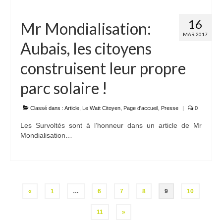
16
Mr Mondialisation:
MAR 2017
Aubais, les citoyens
construisent leur propre
parc solaire !
Classé dans :
Article
,
Le Watt Citoyen
,
Page d'accueil
,
Presse
|
0
Les Survoltés sont à l’honneur dans un article de Mr
Mondialisation…
Pagination
«
1
…
6
7
8
9
10
des
11
»