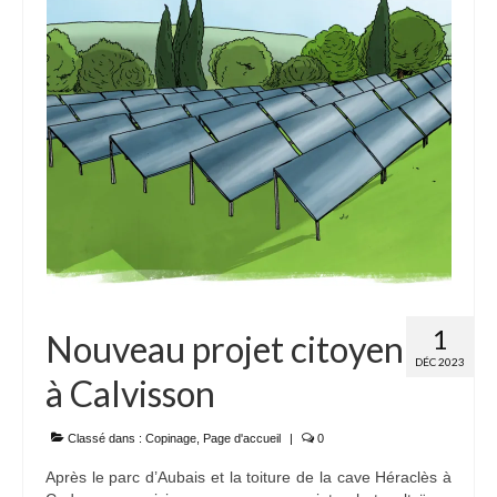
Adhérer
PROJETS
LE WATT CITOYEN
Parc Photovoltaïque
Structure juridique
Les lettres aux sociétaires
Inauguration du parc
1
Nouveau projet citoyen
Exploitation
DÉC 2023
à Calvisson
THEMATIQUES
Energie
Classé dans :
Copinage
,
Page d'accueil
|
0
Après le parc d’Aubais et la toiture de la cave Héraclès à
Déchets