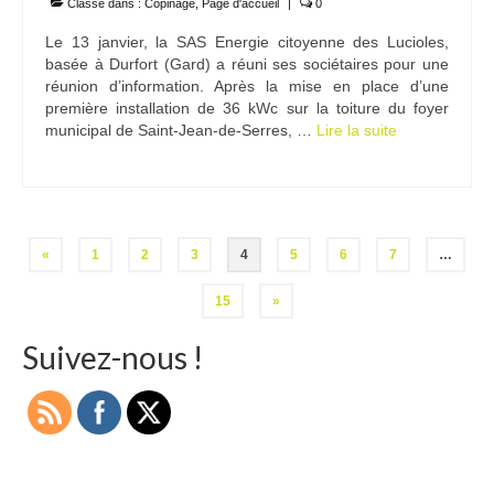
Classé dans :
Copinage
,
Page d'accueil
|
0
Le 13 janvier, la SAS Energie citoyenne des Lucioles,
basée à Durfort (Gard) a réuni ses sociétaires pour une
réunion d’information. Après la mise en place d’une
première installation de 36 kWc sur la toiture du foyer
municipal de Saint-Jean-de-Serres, …
Lire la suite­­
Pagination
«
1
2
3
4
5
6
7
…
des
15
»
publications
Suivez-nous !