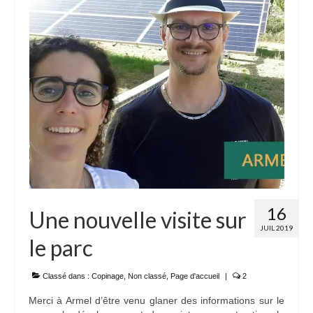
Adhérer
PROJETS
LE WATT CITOYEN
Parc Photovoltaïque
Structure juridique
Les lettres aux sociétaires
Inauguration du parc
16
Une nouvelle visite sur
Exploitation
JUIL 2019
le parc
THEMATIQUES
Energie
Classé dans :
Copinage
,
Non classé
,
Page d'accueil
|
2
Merci à Armel d’être venu glaner des informations sur le
Déchets