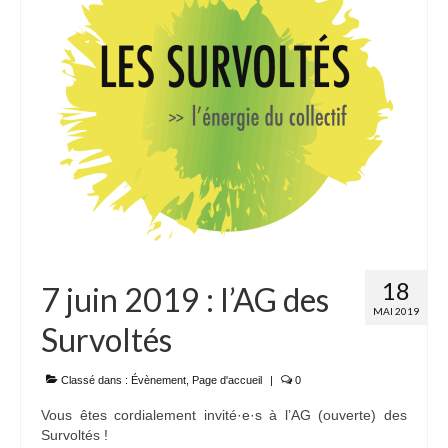
18
7 juin 2019 : l’AG des
MAI 2019
Survoltés
Classé dans :
Évènement
,
Page d'accueil
|
0
Vous êtes cordialement invité·e·s à l’AG (ouverte) des
Survoltés !