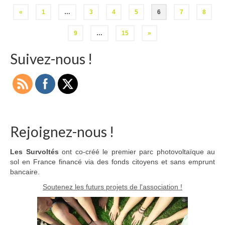
Pagination
«
1
…
3
4
5
6
7
8
des
9
…
15
»
publications
Suivez-nous !
Rejoignez-nous !
Les Survoltés
ont co-créé le premier parc photovoltaïque au
sol en France financé via des fonds citoyens et sans emprunt
bancaire.
Soutenez les futurs projets de l'association !